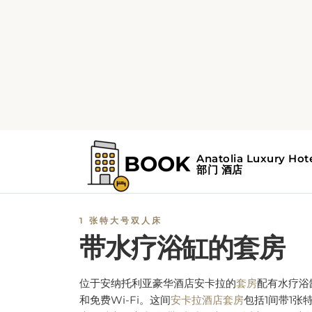
1 张特大号双人床
带水疗浴缸的套房
位于
安纳托利亚豪华酒店安卡拉的
套房
配有水疗浴
和免费Wi-Fi。这间
安卡拉酒店套房
包括1间带1张
床的独立卧室和1间带1张沙发床的舒适客厅。套房
瓷砖/大理石地板、休息区、带卫星频道的平面电
及茶和咖啡机。其他房内
设施
包括电热水壶、冰箱
空调、衣柜或衣橱、电话、晾衣架和熨斗。私人浴
配有水疗浴缸、淋浴、免费洗漱用品、吹风机和柔
的拖鞋。