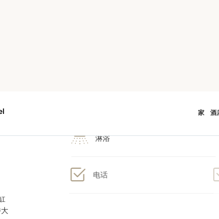
1 张特大号双人床
缸
特大
淋浴
设有
视以
、
电话
室
软
吹风机