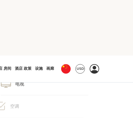
沏茶/咖啡设备
电视
空调
熨斗