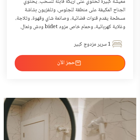
معيشة كبيرة تحتوي على أريكة قابلة للسحب. يحتوي
الجناح المكيفة على منطقة للجلوس، وتلفزيون بشاشة
مسطحة يقدم قنوات فضائية، وصانعة شاي وقهوة، وثلاجة،
وغلاية كهربائية، وحمام خاص مزود bidet ودش ونعال.
1 سرير مزدوج كبير
احجز الآن