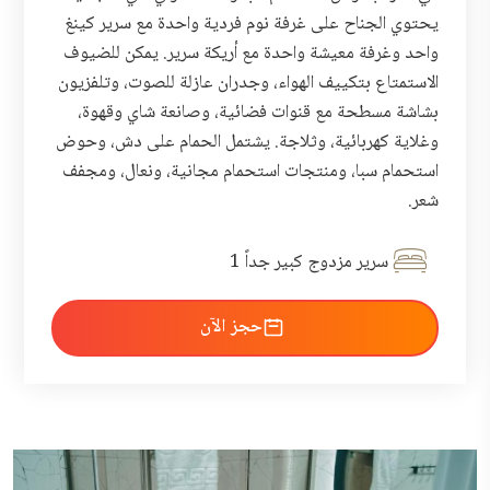
يحتوي الجناح على غرفة نوم فردية واحدة مع سرير كينغ
واحد وغرفة معيشة واحدة مع أريكة سرير. يمكن للضيوف
الاستمتاع بتكييف الهواء، وجدران عازلة للصوت، وتلفزيون
بشاشة مسطحة مع قنوات فضائية، وصانعة شاي وقهوة،
وغلاية كهربائية، وثلاجة. يشتمل الحمام على دش، وحوض
استحمام سبا، ومنتجات استحمام مجانية، ونعال، ومجفف
شعر.
سرير مزدوج كبير جداً 1
احجز الآن